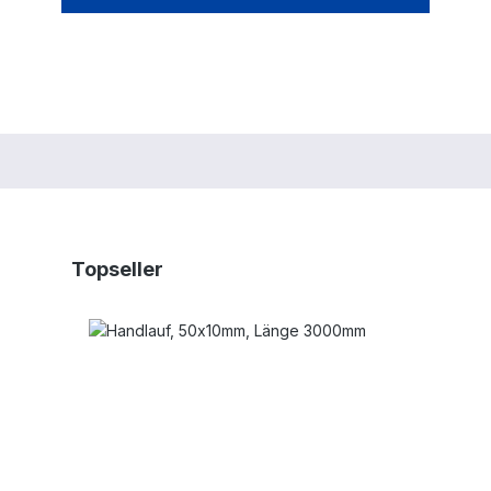
Produktgalerie überspringen
Topseller