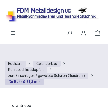
Zum Hauptinhalt springen
Ware
Edelstahl
Geländerbau
Rohrabschlussstopfen
zum Einschlagen / gewölbte Schalen (Rundrohr)
für Rohr Ø 21,3 mm
Torantriebe