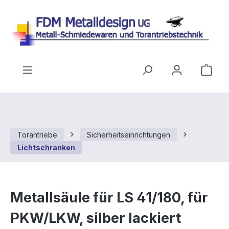
Zum Hauptinhalt springen
Ware
Torantriebe
Sicherheitseinrichtungen
Lichtschranken
Metallsäule für LS 41/180, für
PKW/LKW, silber lackiert