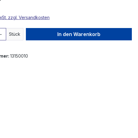
MwSt. zzgl. Versandkosten
 Anzahl: Gib den gewünschten Wert ein 
In den Warenkorb
Stück
mer:
13150010