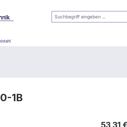
lstahl
40-1B
53,31 