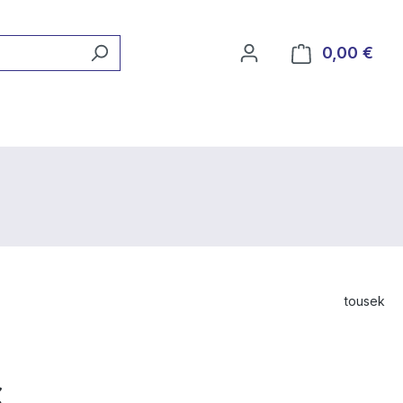
0,00 €
Ware
tousek
€