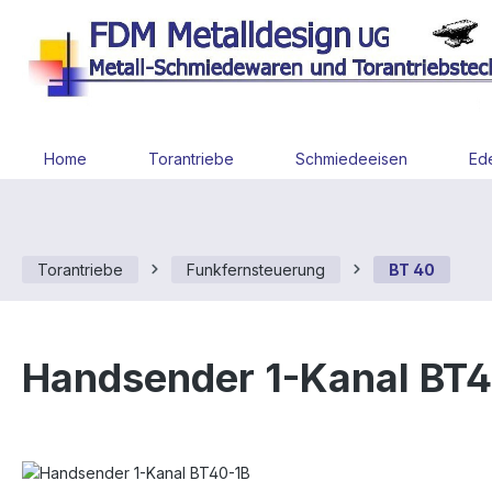
 Hauptinhalt springen
Zur Suche springen
Zur Hauptnavigation springen
Home
Torantriebe
Schmiedeeisen
Ede
Torantriebe
Funkfernsteuerung
BT 40
Handsender 1-Kanal BT
Bildergalerie überspringen