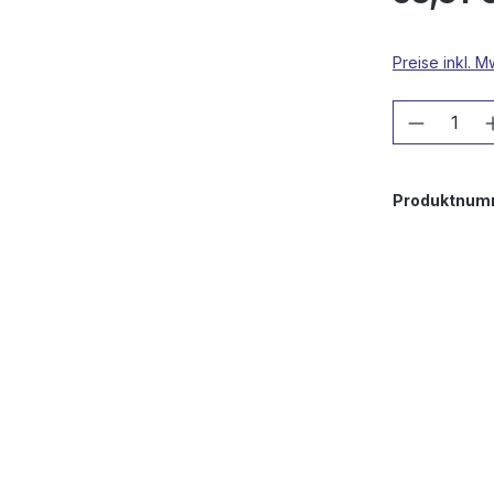
Preise inkl. 
Produkt
Produktnum