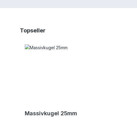
Produktgalerie überspringen
Topseller
Massivkugel 25mm