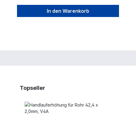
In den Warenkorb
Produktgalerie überspringen
Topseller