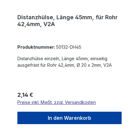
Distanzhülse, Länge 45mm, für Rohr
42,4mm, V2A
Produktnummer:
50132-DH45
Distanzhülse einzeln, Länge 45mm, einseitig
ausgefräst für Rohr 42,4mm, Ø 20 x 2mm, V2A
Regulärer Preis:
2,14 €
Preise inkl. MwSt. zzgl. Versandkosten
In den Warenkorb