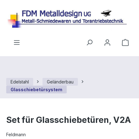
Zum Hauptinhalt springen
Ware
Edelstahl
Geländerbau
Glasschiebetürsystem
Set für Glasschiebetüren, V2A
Feldmann