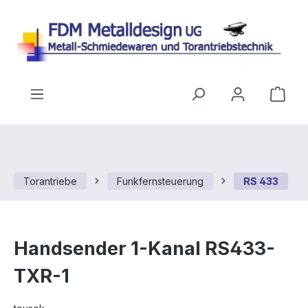
Zum Hauptinhalt springen
Ware
Torantriebe
Funkfernsteuerung
RS 433
Handsender 1-Kanal RS433-
TXR-1