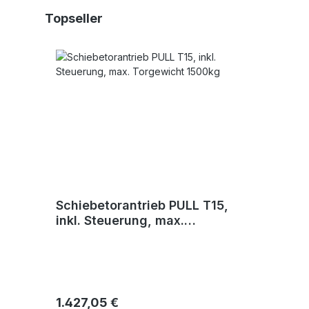
Produktgalerie überspringen
Topseller
Schiebetorantrieb PULL T15,
inkl. Steuerung, max.
Torgewicht 1500kg
Regulärer Preis:
1.427,05 €