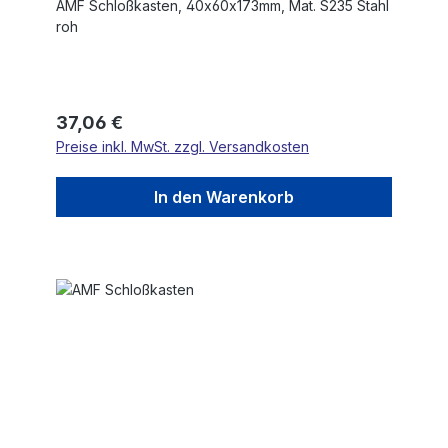
AMF Schloßkasten, 40x60x173mm, Mat. S235 Stahl
roh
Regulärer Preis:
37,06 €
Preise inkl. MwSt. zzgl. Versandkosten
In den Warenkorb