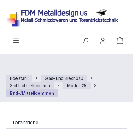
Zum Hauptinhalt springen
Ware
Edelstahl
Glas- und Blechbau
Sichtschutzklemmen
Modell 25
End-/Mittelklemmen
Torantriebe