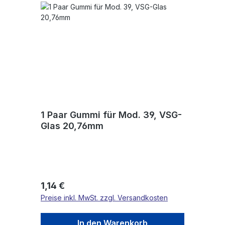
1 Paar Gummi für Mod. 39, VSG-
Glas 20,76mm
Regulärer Preis:
1,14 €
Preise inkl. MwSt. zzgl. Versandkosten
In den Warenkorb