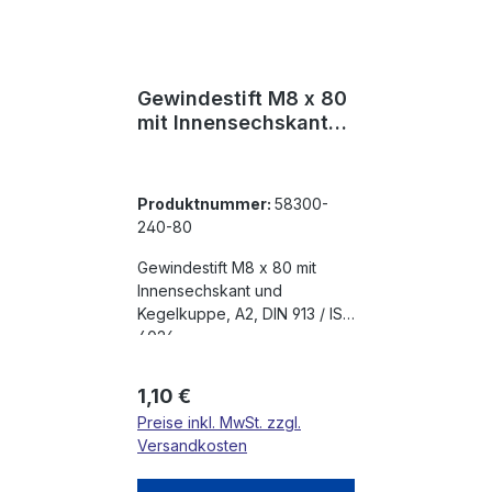
Gewindestift M8 x 80
mit Innensechskant
und Kegelkuppe, A2,
DIN 913 / ISO 4026
Produktnummer:
58300-
240-80
Gewindestift M8 x 80 mit
Innensechskant und
Kegelkuppe, A2, DIN 913 / ISO
4026
Regulärer Preis:
1,10 €
Preise inkl. MwSt. zzgl.
Versandkosten