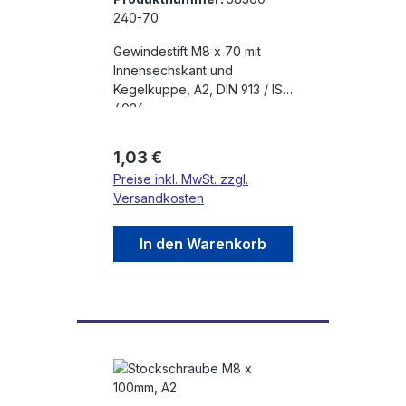
240-70
Gewindestift M8 x 70 mit
Innensechskant und
Kegelkuppe, A2, DIN 913 / ISO
4026
Regulärer Preis:
1,03 €
Preise inkl. MwSt. zzgl.
Versandkosten
In den Warenkorb