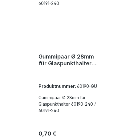
Gummipaar Ø 28mm
für Glaspunkthalter
60190-240 / 60191-
240
Produktnummer:
60190-GU
Gummipaar Ø 28mm für
Glaspunkthalter 60190-240 /
60191-240
Regulärer Preis:
0,70 €