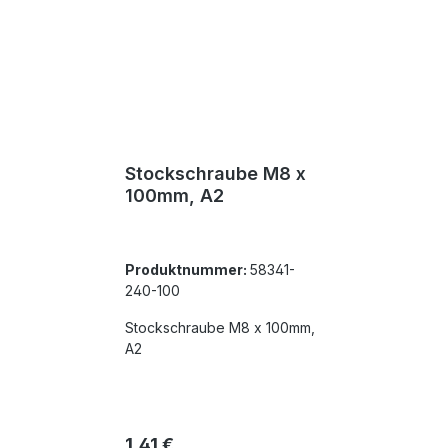
Stockschraube M8 x
100mm, A2
Produktnummer:
58341-
240-100
Stockschraube M8 x 100mm,
A2
Regulärer Preis:
1,41 €