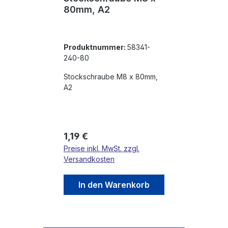
80mm, A2
Produktnummer:
58341-
240-80
Stockschraube M8 x 80mm,
A2
Regulärer Preis:
1,19 €
Preise inkl. MwSt. zzgl.
Versandkosten
In den Warenkorb