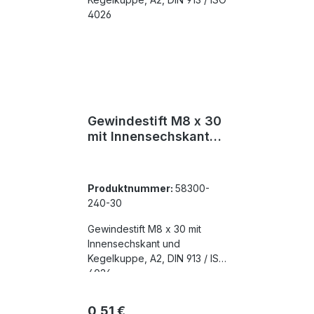
Gewindestift M8 x 30
mit Innensechskant
und Kegelkuppe, A2,
DIN 913 / ISO 4026
Produktnummer:
58300-
240-30
Gewindestift M8 x 30 mit
Innensechskant und
Kegelkuppe, A2, DIN 913 / ISO
4026
Regulärer Preis:
0,51 €