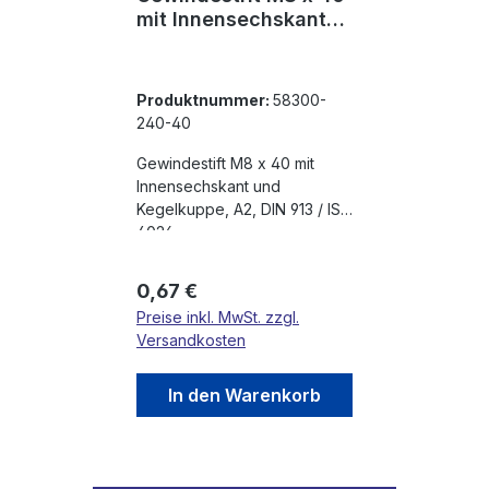
mit Innensechskant
und Kegelkuppe, A2,
DIN 913 / ISO 4026
Produktnummer:
58300-
240-40
Gewindestift M8 x 40 mit
Innensechskant und
Kegelkuppe, A2, DIN 913 / ISO
4026
Regulärer Preis:
0,67 €
Preise inkl. MwSt. zzgl.
Versandkosten
In den Warenkorb