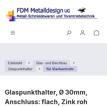
Zum Hauptinhalt springen
Ware
Edelstahl
Glas- und Blechbau
Glaspunkthalter
für Vierkantrohr
Glaspunkthalter, Ø 30mm,
Anschluss: flach, Zink roh