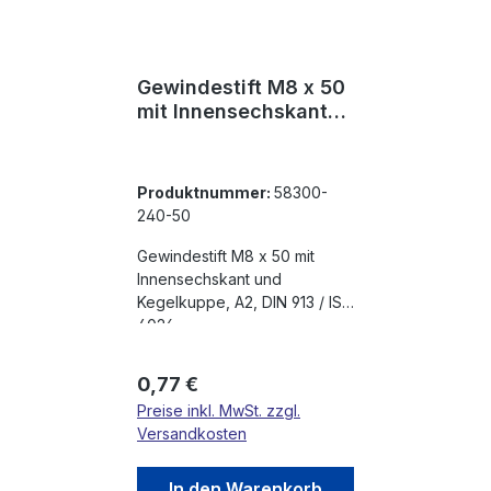
Gewindestift M8 x 50
mit Innensechskant
und Kegelkuppe, A2,
DIN 913 / ISO 4026
Produktnummer:
58300-
240-50
Gewindestift M8 x 50 mit
Innensechskant und
Kegelkuppe, A2, DIN 913 / ISO
4026
Regulärer Preis:
0,77 €
Preise inkl. MwSt. zzgl.
Versandkosten
In den Warenkorb