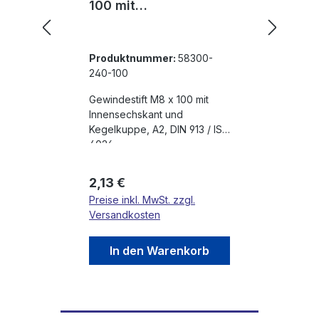
100 mit
Innensechskant und
Kegelkuppe, A2, DIN
913 / ISO 4026
Produktnummer:
58300-
240-100
Gewindestift M8 x 100 mit
Innensechskant und
Kegelkuppe, A2, DIN 913 / ISO
4026
Regulärer Preis:
2,13 €
Preise inkl. MwSt. zzgl.
Versandkosten
In den Warenkorb