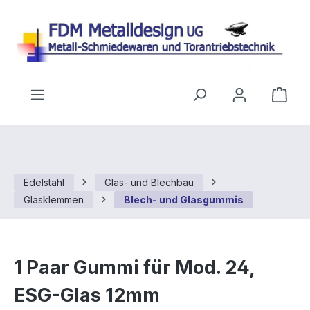
Zum Hauptinhalt springen
Ware
Edelstahl
Glas- und Blechbau
Glasklemmen
Blech- und Glasgummis
1 Paar Gummi für Mod. 24,
ESG-Glas 12mm