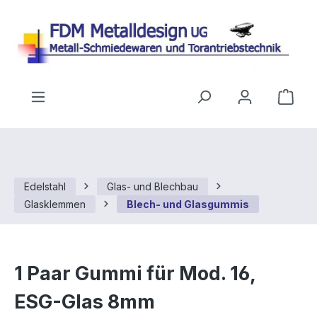
Zum Hauptinhalt springen
Ware
Edelstahl
Glas- und Blechbau
Glasklemmen
Blech- und Glasgummis
1 Paar Gummi für Mod. 16,
ESG-Glas 8mm