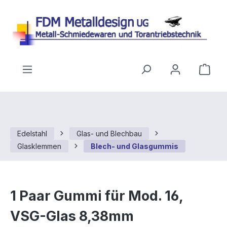
Zum Hauptinhalt springen
Ware
Edelstahl
Glas- und Blechbau
Glasklemmen
Blech- und Glasgummis
1 Paar Gummi für Mod. 16,
VSG-Glas 8,38mm