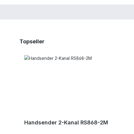
Produktgalerie überspringen
Topseller
Handsender 2-Kanal RS868-2M