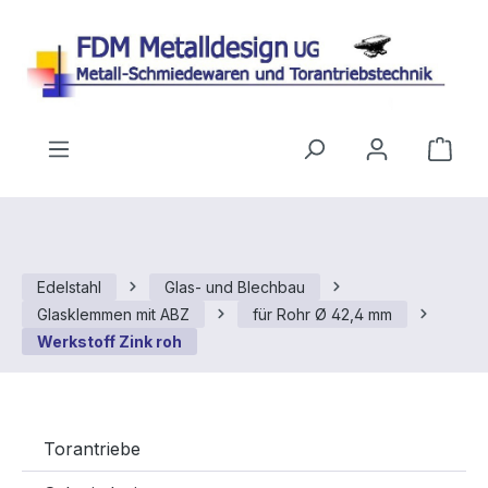
Zum Hauptinhalt springen
Ware
Edelstahl
Glas- und Blechbau
Glasklemmen mit ABZ
für Rohr Ø 42,4 mm
Werkstoff Zink roh
Torantriebe