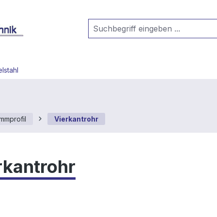
lstahl
emmprofil
Vierkantrohr
rkantrohr