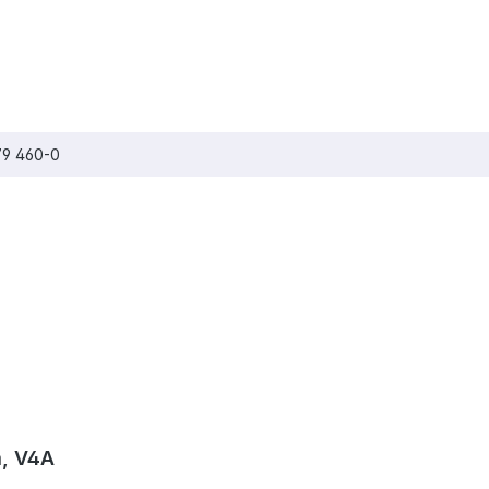
679 460-0
m, V4A