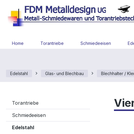
 Hauptinhalt springen
Zur Suche springen
Zur Hauptnavigation springen
Home
Torantriebe
Schmiedeeisen
Ede
Edelstahl
Glas- und Blechbau
Blechhalter / Kl
Vie
Torantriebe
Schmiedeeisen
Edelstahl