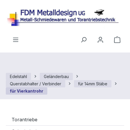
Zum Hauptinhalt springen
Ware
Edelstahl
Geländerbau
Querstabhalter / Verbinder
für 14mm Stäbe
für Vierkantrohr
Torantriebe