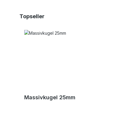
Produktgalerie überspringen
Topseller
Massivkugel 25mm