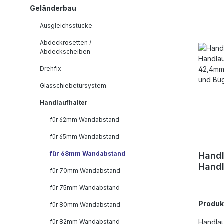
Geländerbau
Ausgleichsstücke
Abdeckrosetten /
Abdeckscheiben
Drehfix
Glasschiebetürsystem
Handlaufhalter
für 62mm Wandabstand
für 65mm Wandabstand
für 68mm Wandabstand
Handl
Handl
für 70mm Wandabstand
Rohr 
austa
für 75mm Wandabstand
Bügel
Produ
für 80mm Wandabstand
für 82mm Wandabstand
Handlau