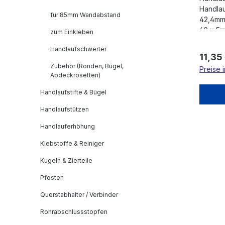
Handlau
für 85mm Wandabstand
42,4mm 
60 x 5
zum Einkleben
Wandabs
Handlaufschwerter
x 6,5mm
Regulä
11,35
(Ronde 
Zubehör (Ronden, Bügel,
Preise 
Abdeckrosetten)
Handlaufstifte & Bügel
Handlaufstützen
Handlauferhöhung
Klebstoffe & Reiniger
Kugeln & Zierteile
Pfosten
Querstabhalter / Verbinder
Rohrabschlussstopfen