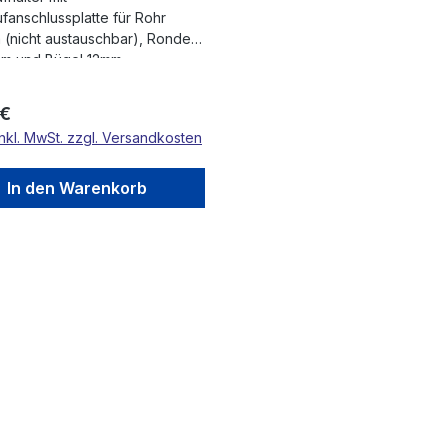
fanschlussplatte für Rohr
(nicht austauschbar), Ronde
mm und Bügel 12mm,
tand bis Mitte Bügel 68mm, 2
 Bohrungen gesenkt für M6,
rer Preis:
 €
und Bügel verschweißt), V2A
inkl. MwSt. zzgl. Versandkosten
In den Warenkorb