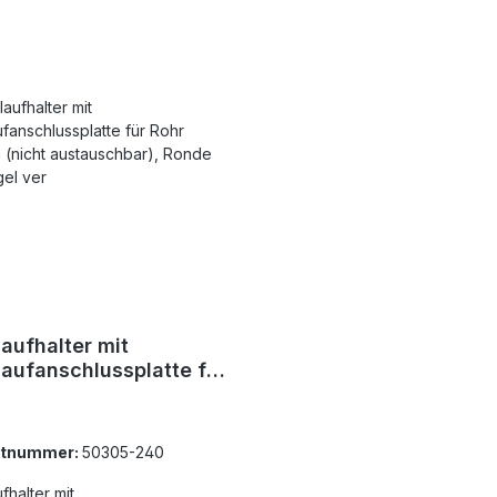
aufhalter mit
aufanschlussplatte für
42,4mm (nicht
uschbar), Ronde und
 ver
ktnummer:
50305-240
fhalter mit