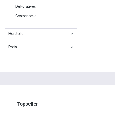
Dekoratives
Gastronomie
Hersteller
Preis
Produktgalerie überspringen
Topseller