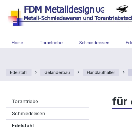
 Hauptinhalt springen
Zur Suche springen
Zur Hauptnavigation springen
Home
Torantriebe
Schmiedeeisen
Ede
Edelstahl
Geländerbau
Handlaufhalter
für
Torantriebe
Schmiedeeisen
Edelstahl