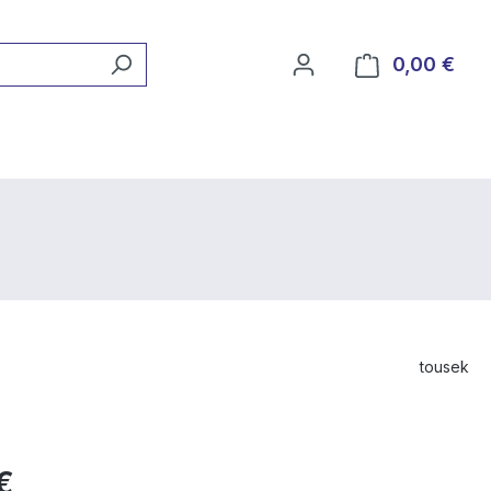
0,00 €
Ware
tousek
€