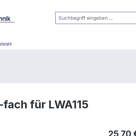
lstahl
fach für LWA115
25,70 