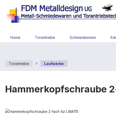
 Hauptinhalt springen
Zur Suche springen
Zur Hauptnavigation springen
Home
Torantriebe
Schmiedeeisen
Ede
Torantriebe
Laufwerke
Hammerkopfschraube 2-
Bildergalerie überspringen