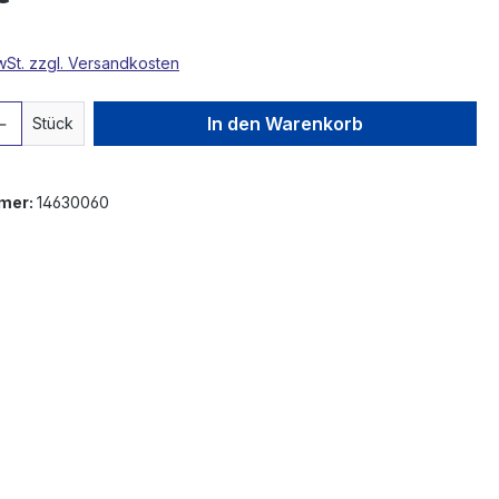
MwSt. zzgl. Versandkosten
 Anzahl: Gib den gewünschten Wert ein 
In den Warenkorb
Stück
mer:
14630060