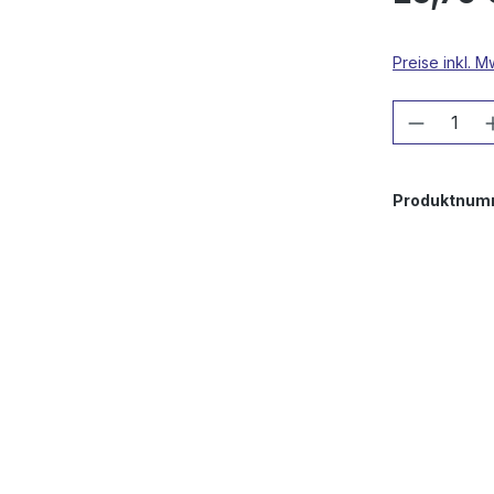
Preise inkl. 
Produkt
Produktnum