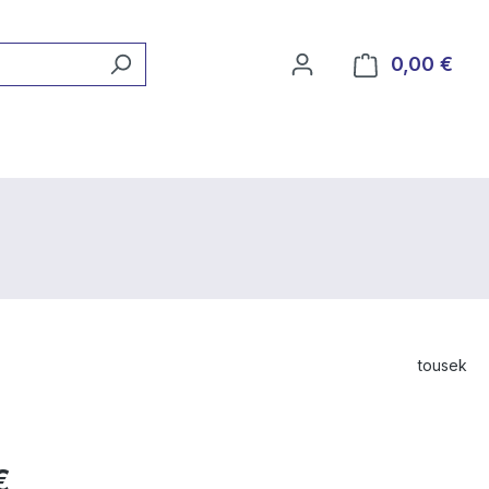
0,00 €
Ware
tousek
€