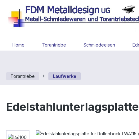
 Hauptinhalt springen
Zur Suche springen
Zur Hauptnavigation springen
Home
Torantriebe
Schmiedeeisen
Ede
Torantriebe
Laufwerke
Edelstahlunterlagsplatt
Bildergalerie überspringen