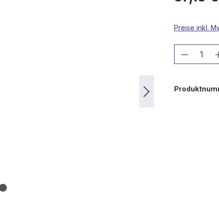
Preise inkl. 
Produkt
Produktnum