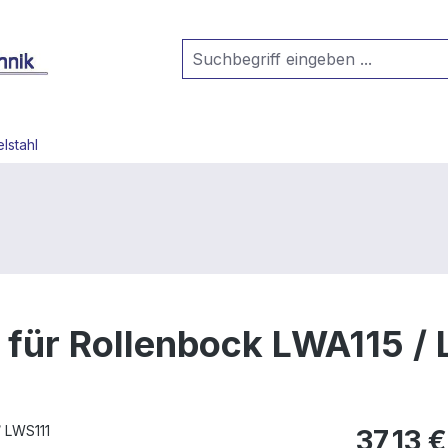
lstahl
e für Rollenbock LWA115 /
37,13 €