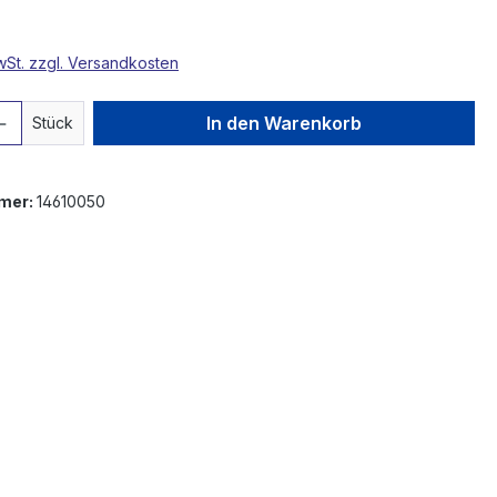
MwSt. zzgl. Versandkosten
 Anzahl: Gib den gewünschten Wert ein 
In den Warenkorb
Stück
mer:
14610050