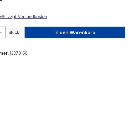
MwSt. zzgl. Versandkosten
 Anzahl: Gib den gewünschten Wert ein 
In den Warenkorb
Stück
mer:
13370150