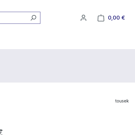
0,00 €
Ware
tousek
€