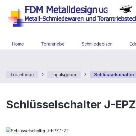
 Hauptinhalt springen
Zur Suche springen
Zur Hauptnavigation springen
Home
Torantriebe
Schmiedeeisen
Ede
Torantriebe
Impulsgeber
Schlüsselschalter
Schlüsselschalter J-EPZ
Bildergalerie überspringen