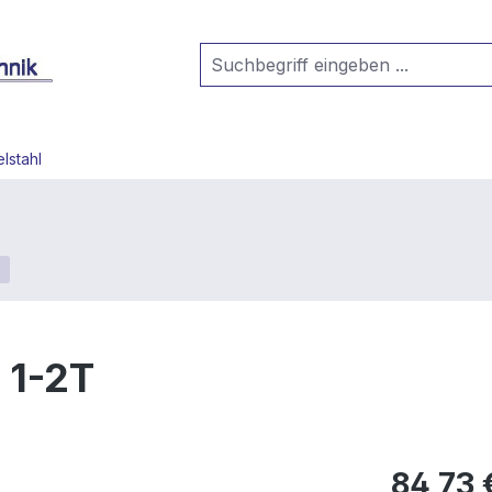
lstahl
 1-2T
84,73 