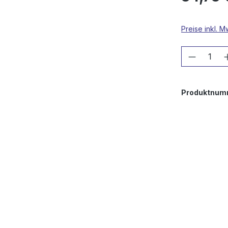
Preise inkl. 
Produkt
Produktnum