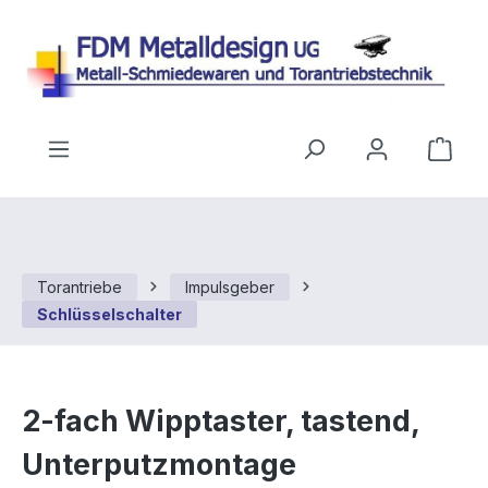
Zum Hauptinhalt springen
Ware
Torantriebe
Impulsgeber
Schlüsselschalter
2-fach Wipptaster, tastend,
Unterputzmontage