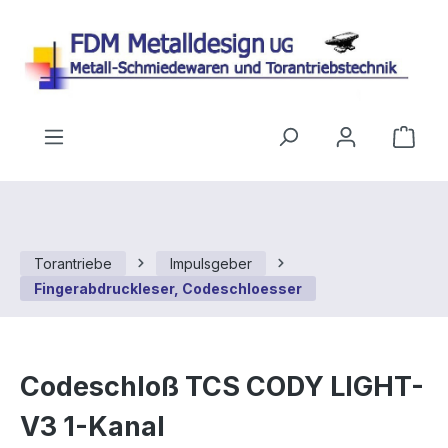
Zum Hauptinhalt springen
Ware
Torantriebe
Impulsgeber
Fingerabdruckleser, Codeschloesser
Codeschloß TCS CODY LIGHT-
V3 1-Kanal