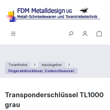
Zum Hauptinhalt springen
Ware
Torantriebe
Impulsgeber
Fingerabdruckleser, Codeschloesser
Transponderschlüssel TL1000
grau