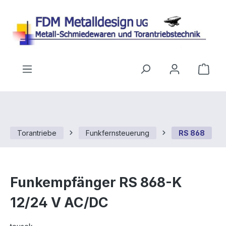
Zum Hauptinhalt springen
Ware
Torantriebe
Funkfernsteuerung
RS 868
Funkempfänger RS 868-K
12/24 V AC/DC