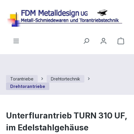
Zum Hauptinhalt springen
Ware
Torantriebe
Drehtortechnik
Drehtorantriebe
Unterflurantrieb TURN 310 UF,
im Edelstahlgehäuse