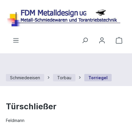
Zum Hauptinhalt springen
Ware
Schmiedeeisen
Torbau
Torriegel
Türschließer
Feldmann