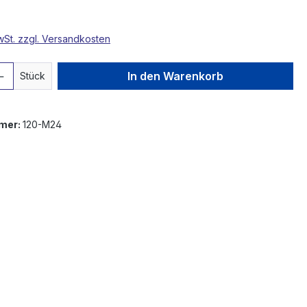
MwSt. zzgl. Versandkosten
 Anzahl: Gib den gewünschten Wert ein 
In den Warenkorb
Stück
mer:
120-M24