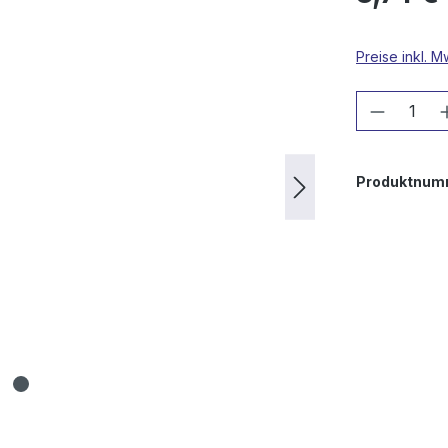
Preise inkl. 
Produkt
Produktnum