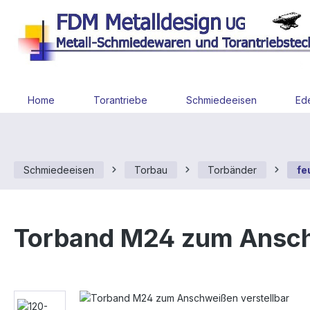
 Hauptinhalt springen
Zur Suche springen
Zur Hauptnavigation springen
Home
Torantriebe
Schmiedeeisen
Ede
Schmiedeeisen
Torbau
Torbänder
fe
Torband M24 zum Ansch
Bildergalerie überspringen