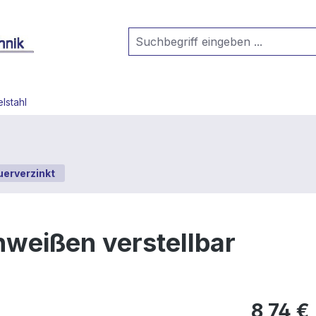
lstahl
uerverzinkt
weißen verstellbar
8,74 €