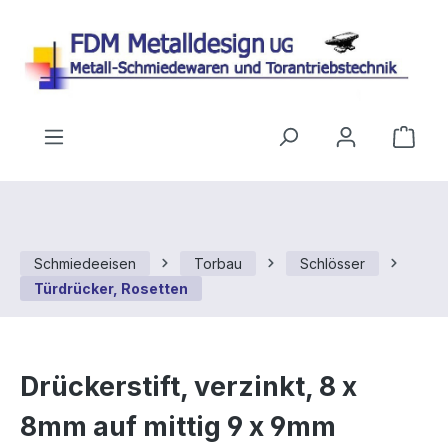
Zum Hauptinhalt springen
Ware
Schmiedeeisen
Torbau
Schlösser
Türdrücker, Rosetten
Drückerstift, verzinkt, 8 x
8mm auf mittig 9 x 9mm