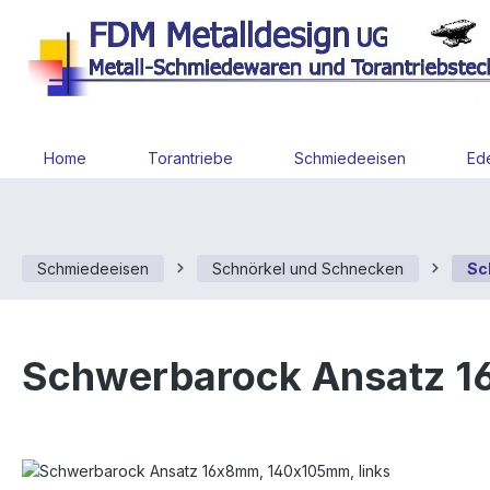
 Hauptinhalt springen
Zur Suche springen
Zur Hauptnavigation springen
Home
Torantriebe
Schmiedeeisen
Ede
Schmiedeeisen
Schnörkel und Schnecken
Sc
Schwerbarock Ansatz 1
Bildergalerie überspringen