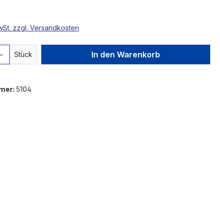
MwSt. zzgl. Versandkosten
 Anzahl: Gib den gewünschten Wert ein 
In den Warenkorb
Stück
mer:
5104