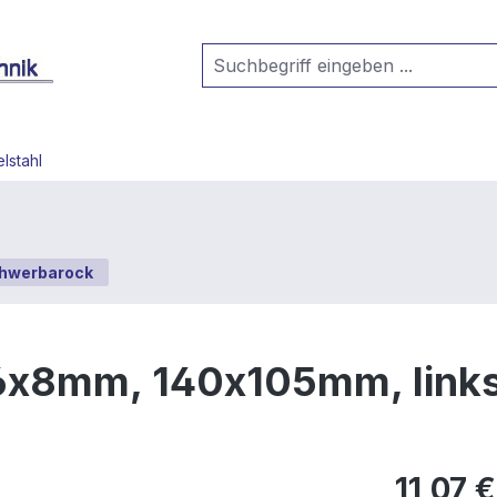
lstahl
hwerbarock
6x8mm, 140x105mm, link
11,07 €