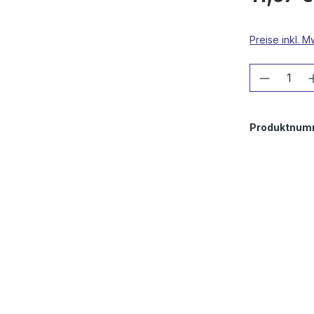
Preise inkl. 
Produkt
Produktnum