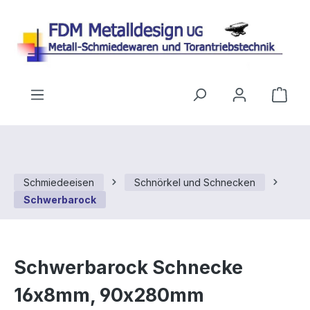
Zum Hauptinhalt springen
Ware
Schmiedeeisen
Schnörkel und Schnecken
Schwerbarock
Schwerbarock Schnecke
16x8mm, 90x280mm