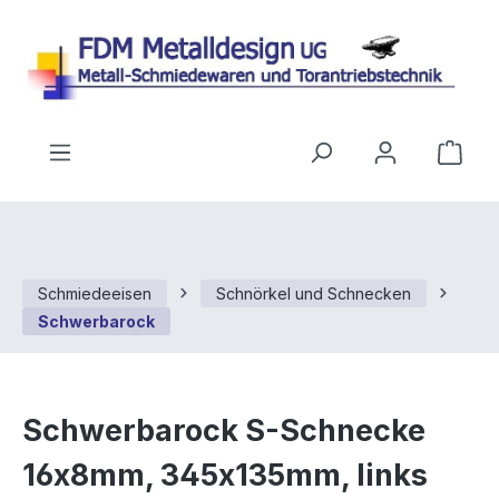
Zum Hauptinhalt springen
Ware
Schmiedeeisen
Schnörkel und Schnecken
Schwerbarock
Schwerbarock S-Schnecke
16x8mm, 345x135mm, links