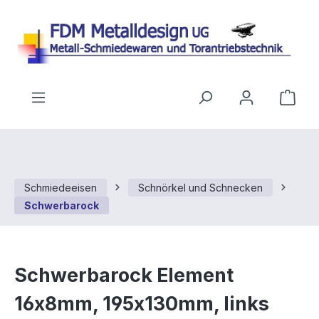
Zum Hauptinhalt springen
Ware
Schmiedeeisen
Schnörkel und Schnecken
Schwerbarock
Schwerbarock Element
16x8mm, 195x130mm, links