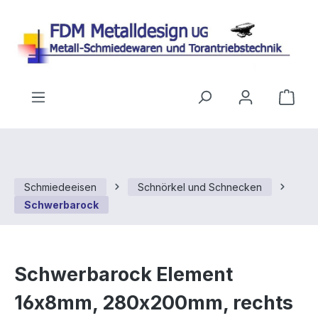
Zum Hauptinhalt springen
Ware
Schmiedeeisen
Schnörkel und Schnecken
Schwerbarock
Schwerbarock Element
16x8mm, 280x200mm, rechts