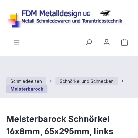
Zum Hauptinhalt springen
Ware
Schmiedeeisen
Schnörkel und Schnecken
Meisterbarock
Meisterbarock Schnörkel
16x8mm, 65x295mm, links