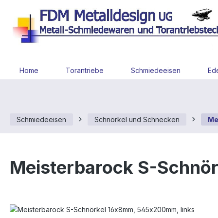
 Hauptinhalt springen
Zur Suche springen
Zur Hauptnavigation springen
Home
Torantriebe
Schmiedeeisen
Ede
Schmiedeeisen
Schnörkel und Schnecken
Me
Meisterbarock S-Schnö
Bildergalerie überspringen