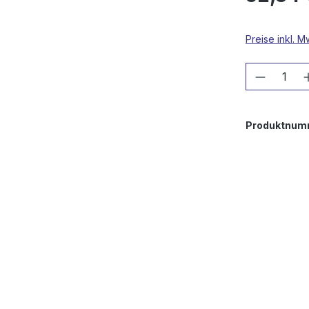
Preise inkl. 
Produkt
Produktnum