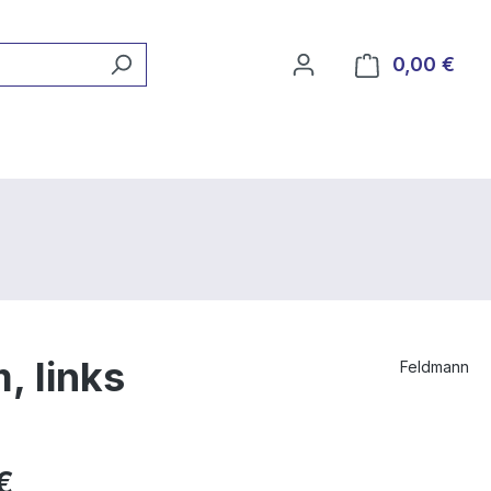
0,00 €
Ware
 links
Feldmann
€