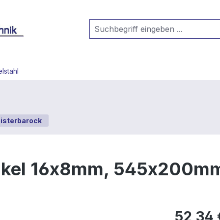
lstahl
isterbarock
rkel 16x8mm, 545x200mm,
52,34 