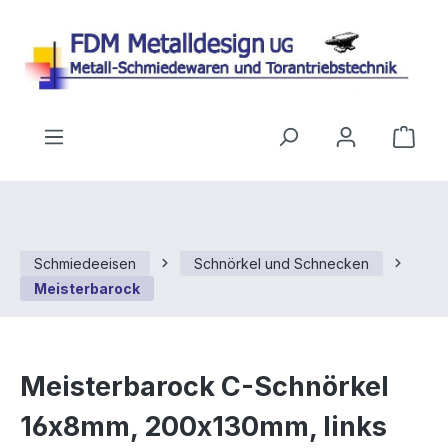
Zum Hauptinhalt springen
Ware
Schmiedeeisen
Schnörkel und Schnecken
Meisterbarock
Meisterbarock C-Schnörkel
16x8mm, 200x130mm, links