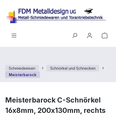
Zum Hauptinhalt springen
Ware
Schmiedeeisen
Schnörkel und Schnecken
Meisterbarock
Meisterbarock C-Schnörkel
16x8mm, 200x130mm, rechts