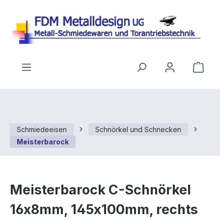
Zum Hauptinhalt springen
Ware
Schmiedeeisen
Schnörkel und Schnecken
Meisterbarock
Meisterbarock C-Schnörkel
16x8mm, 145x100mm, rechts