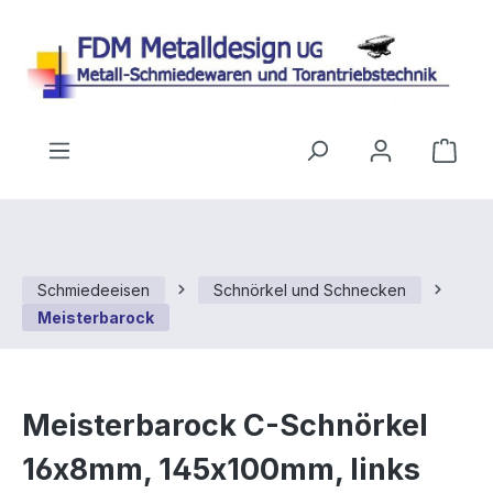
Zum Hauptinhalt springen
Ware
Schmiedeeisen
Schnörkel und Schnecken
Meisterbarock
Meisterbarock C-Schnörkel
16x8mm, 145x100mm, links