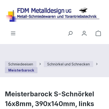
Zum Hauptinhalt springen
Ware
Schmiedeeisen
Schnörkel und Schnecken
Meisterbarock
Meisterbarock S-Schnörkel
16x8mm, 390x140mm, links