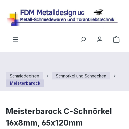
Zum Hauptinhalt springen
Ware
Schmiedeeisen
Schnörkel und Schnecken
Meisterbarock
Meisterbarock C-Schnörkel
16x8mm, 65x120mm