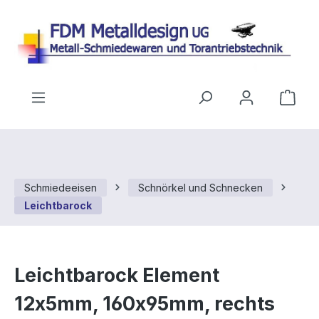
Zum Hauptinhalt springen
Ware
Schmiedeeisen
Schnörkel und Schnecken
Leichtbarock
Leichtbarock Element
12x5mm, 160x95mm, rechts