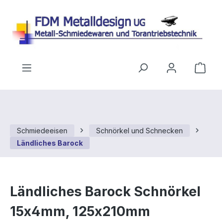
Zum Hauptinhalt springen
Ware
Schmiedeeisen
Schnörkel und Schnecken
Ländliches Barock
Ländliches Barock Schnörkel
15x4mm, 125x210mm