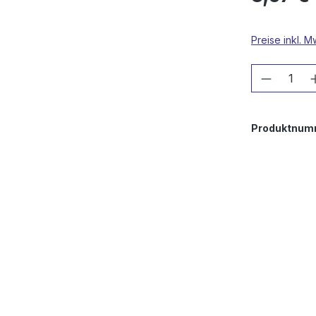
Preise inkl. 
Produkt
Produktnum