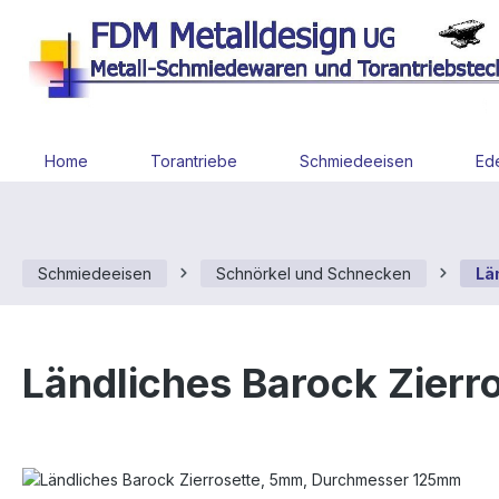
 Hauptinhalt springen
Zur Suche springen
Zur Hauptnavigation springen
Home
Torantriebe
Schmiedeeisen
Ede
Schmiedeeisen
Schnörkel und Schnecken
Lä
Ländliches Barock Zier
Bildergalerie überspringen