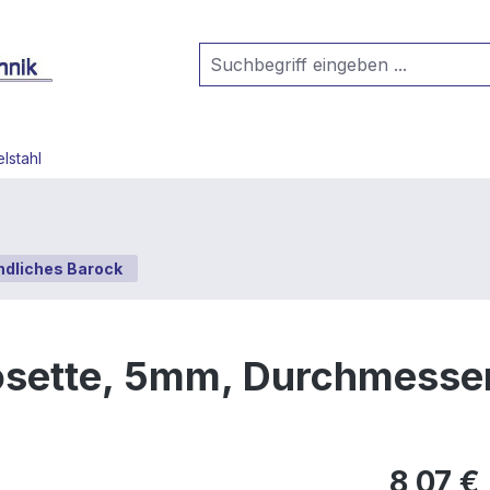
lstahl
ndliches Barock
rosette, 5mm, Durchmess
8,07 €