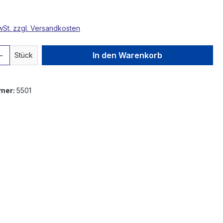
MwSt. zzgl. Versandkosten
 Anzahl: Gib den gewünschten Wert ein 
In den Warenkorb
Stück
mer:
5501