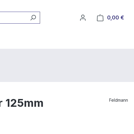
0,00 €
Ware
er 125mm
Feldmann