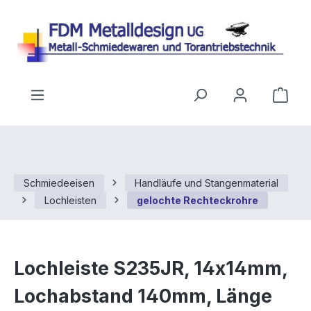
Zum Hauptinhalt springen
Ware
Schmiedeeisen
Handläufe und Stangenmaterial
Lochleisten
gelochte Rechteckrohre
Lochleiste S235JR, 14x14mm,
Lochabstand 140mm, Länge