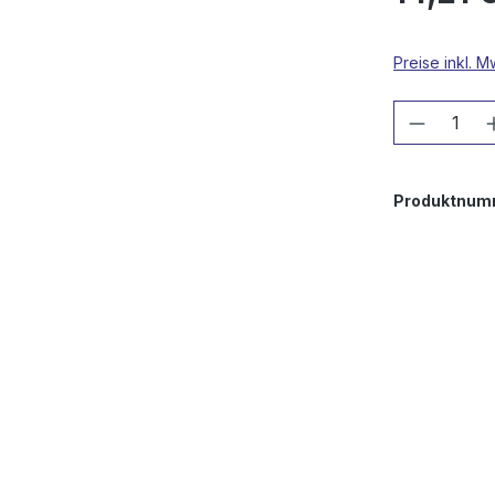
Preise inkl. 
Produkt
Produktnum