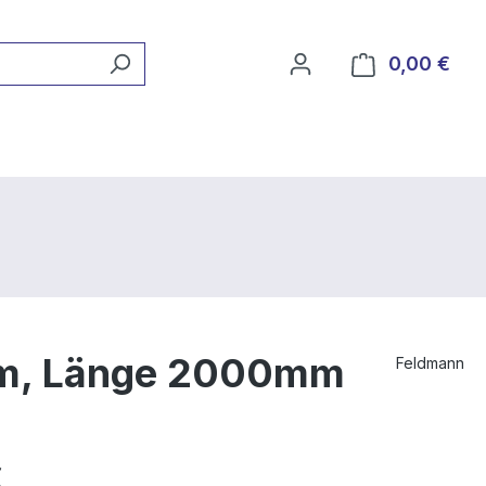
0,00 €
Ware
mm, Länge 2000mm
Feldmann
€