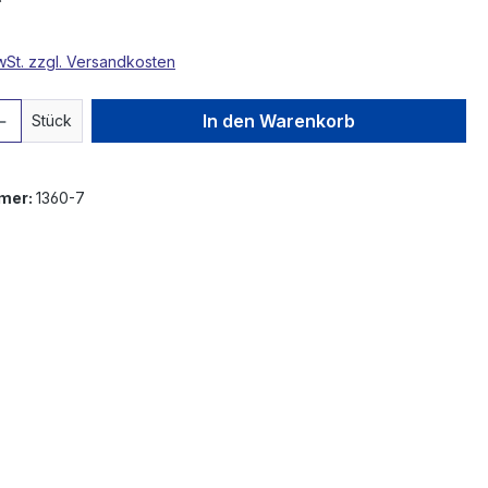
MwSt. zzgl. Versandkosten
 Anzahl: Gib den gewünschten Wert ein 
In den Warenkorb
Stück
mer:
1360-7