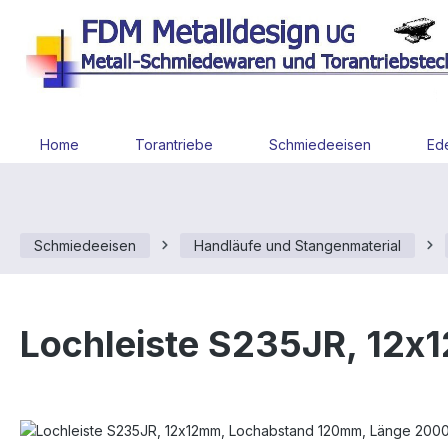
 Hauptinhalt springen
Zur Suche springen
Zur Hauptnavigation springen
Home
Torantriebe
Schmiedeeisen
Ede
Schmiedeeisen
Handläufe und Stangenmaterial
Lochleiste S235JR, 12
Bildergalerie überspringen