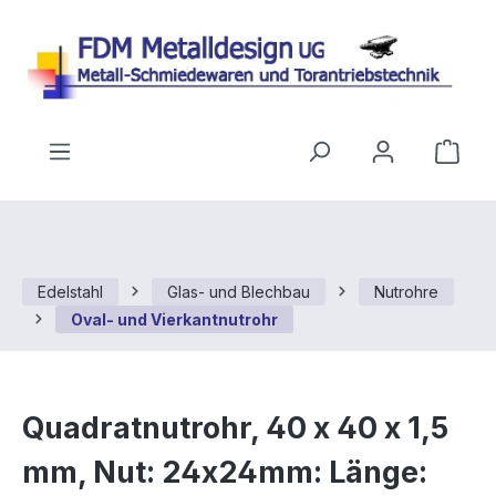
Zum Hauptinhalt springen
Ware
Edelstahl
Glas- und Blechbau
Nutrohre
Oval- und Vierkantnutrohr
Quadratnutrohr, 40 x 40 x 1,5
mm, Nut: 24x24mm: Länge: