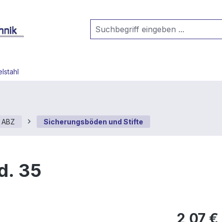
lstahl
t ABZ
Sicherungsböden und Stifte
d. 35
2,07 €