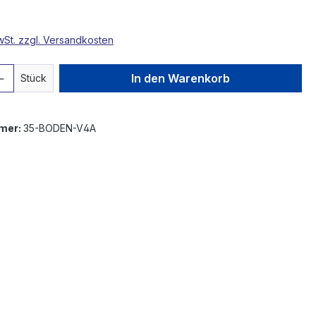
MwSt. zzgl. Versandkosten
 Anzahl: Gib den gewünschten Wert ein 
In den Warenkorb
Stück
mer:
35-BODEN-V4A