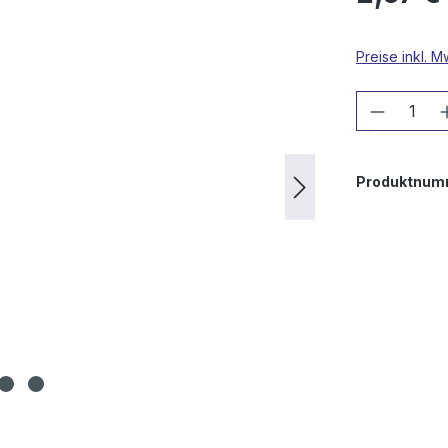
Preise inkl. 
Produkt
Produktnum