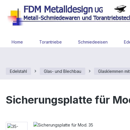
 Hauptinhalt springen
Zur Suche springen
Zur Hauptnavigation springen
Home
Torantriebe
Schmiedeeisen
Ede
Edelstahl
Glas- und Blechbau
Glasklemmen mi
Sicherungsplatte für Mo
Bildergalerie überspringen