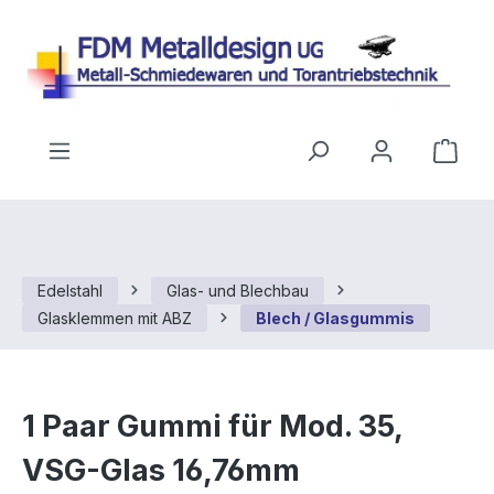
Zum Hauptinhalt springen
Ware
Edelstahl
Glas- und Blechbau
Glasklemmen mit ABZ
Blech / Glasgummis
1 Paar Gummi für Mod. 35,
VSG-Glas 16,76mm